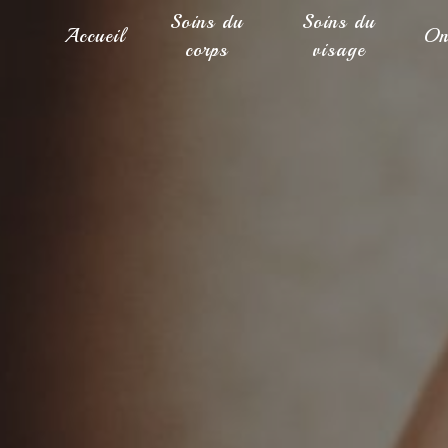
Panneau de gestion des cookies
Soins du
Soins du
Accueil
On
corps
visage