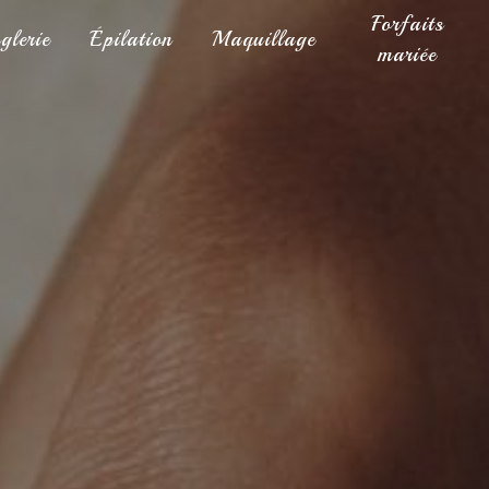
Forfaits
glerie
Épilation
Maquillage
mariée