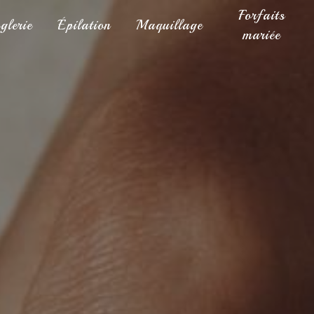
Forfaits
glerie
Épilation
Maquillage
mariée