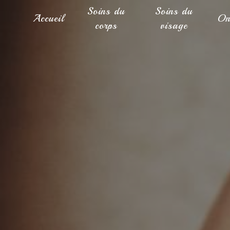
Panneau de gestion des cookies
Soins du
Soins du
Accueil
On
corps
visage