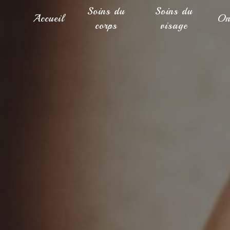
Panneau de gestion des cookies
Soins du
Soins du
Accueil
On
corps
visage