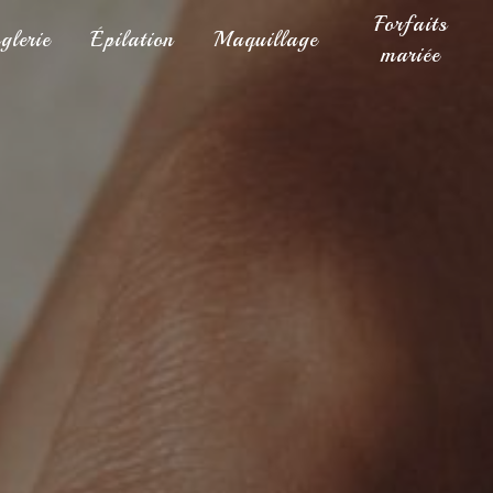
Forfaits
glerie
Épilation
Maquillage
mariée