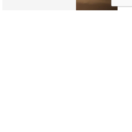
Belle D'Ailleurs
épilation intégrale à
Chaumont
Tout savoir sur l'épilation intégrale
à Chaumont avec Belle D'Ailleurs
Introduction
L'épilation intégrale est devenue une
pratique courante dans le domaine de la
beauté et de l'esthétique. À Chaumont, Belle