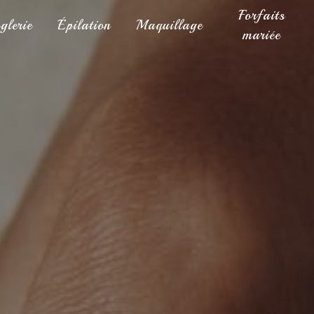
Forfaits
glerie
Épilation
Maquillage
mariée