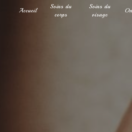
Panneau de gestion des cookies
Soins du
Soins du
Accueil
On
corps
visage