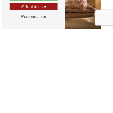
Tout refuser
Personnaliser
Belle D'Ailleurs
soin du corps à Brethenay
Découvrez les soins du corps chez
Belle D'Ailleurs à Brethenay
Chez Belle D'Ailleurs, nous croyons
fermement en l'importance de prendre soin